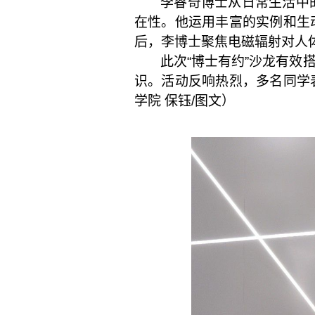
李睿奇博士从日常生活中
在性。他运用丰富的实例和生
后，李博士聚焦电磁辐射对人
此次
“
博士有约
”
沙龙有效
识。活动反响热烈，多名同学
学院 保钰
/
图
文）